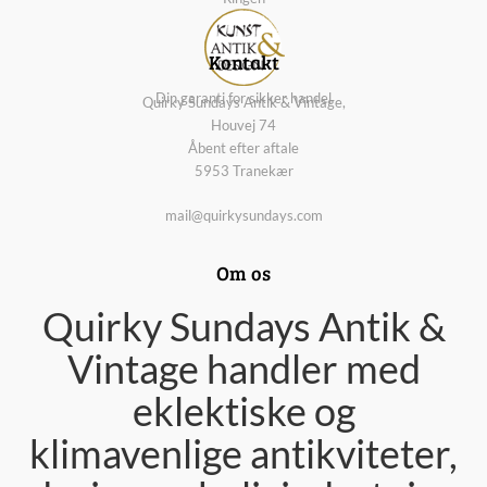
Kontakt
Din garanti for sikker handel
Quirky Sundays Antik & Vintage,
Houvej 74
Åbent efter aftale
5953 Tranekær
mail@quirkysundays.com
Om os
Quirky Sundays Antik &
Vintage handler med
eklektiske og
klimavenlige antikviteter,