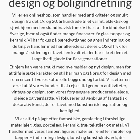
design og boligindretning
Vi er en onlineshop, som handler med antikviteter og smukt
design fra det 19. og 20. århundrede til et varmt, eklektisk og
sjovt hjem med en skandinavisk tone. Vi har tæt forbindelse til
Sverige, hvor vi også finder mange fine varer, fx glas, tæpper og
keramik. Vi har fokus på bæredygtighed og grøn indretning, og
de ting vi handler med har allerede sat deres CO2-aftryk for
mange år siden og er lavet i en kvalitet, der har sikret dem et
langt liv til glæde for flere generationer.
Et hjem kan være smukt med nye møbler og nyt design, men for
at tilføje ægte karakter og stil har man også brug for design med
referencer til vores kulturelle baggrund og fortid. Vi sætter en
ære i at få vores kunder til at rejse i tid gennem antikviteter,
vintage og design, som vores forgængere producerede, ejede,
plejede og værdsatte. Vi fokuserer på genbrug af fantastisk
dekorativ kunst, der er lavet med kunstnerisk inspiration og
kærlighed.
Vi er altid på jagt efter fantastiske, gamle ting i forskellige
materialer: glas, porcelæn, keramik, træ, tekstiler og metal. Vi
handler med vaser, lamper, figurer, malerier, relieffer møbler og
tæpper – indretningsdesign, kunst og kunsthåndværk, der