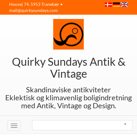
Houvej 74, 5953 Tranekær •
mail@quirkysundays.com
Quirky Sundays Antik &
Vintage
Skandinaviske antikviteter
Eklektisk og klimavenlig boligindretning
med Antik, Vintage og Design.
Toggle
navigation