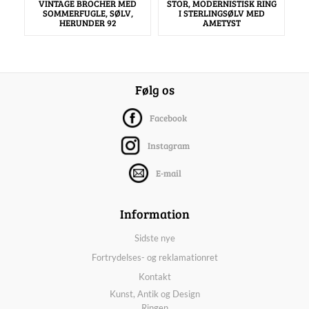
VINTAGE BROCHER MED
STOR, MODERNISTISK RING
SOMMERFUGLE, SØLV,
I STERLINGSØLV MED
HERUNDER 92
AMETYST
Følg os
Facebook
Instagram
E-mail
Information
Sidste nye
Fortrydelses- og reklamationret
Kontakt
Kunst, Antik og Design
Ringen