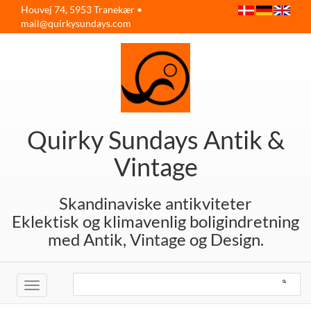
Houvej 74, 5953 Tranekær •
mail@quirkysundays.com
Quirky Sundays Antik &
Vintage
Skandinaviske antikviteter
Eklektisk og klimavenlig boligindretning
med Antik, Vintage og Design.
Toggle
navigation