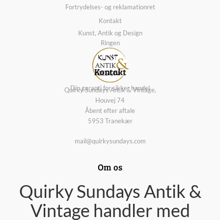
Fortrydelses- og reklamationret
Kontakt
Kunst, Antik og Design
Ringen
Kontakt
Din garanti for sikker handel
Quirky Sundays Antik & Vintage,
Houvej 74
Åbent efter aftale
5953 Tranekær
mail@quirkysundays.com
Om os
Quirky Sundays Antik &
Vintage handler med