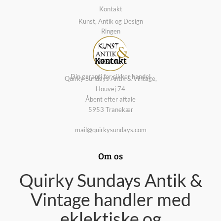
Kontakt
Kunst, Antik og Design
Ringen
Kontakt
Din garanti for sikker handel
Quirky Sundays Antik & Vintage,
Houvej 74
Åbent efter aftale
5953 Tranekær
mail@quirkysundays.com
Om os
Quirky Sundays Antik &
Vintage handler med
eklektiske og