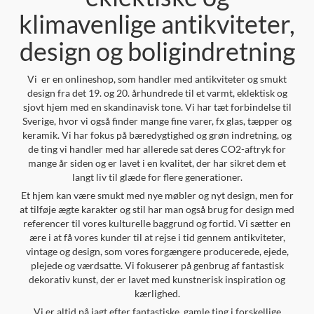
klimavenlige antikviteter,
design og boligindretning
Vi er en onlineshop, som handler med antikviteter og smukt
design fra det 19. og 20. århundrede til et varmt, eklektisk og
sjovt hjem med en skandinavisk tone. Vi har tæt forbindelse til
Sverige, hvor vi også finder mange fine varer, fx glas, tæpper og
keramik. Vi har fokus på bæredygtighed og grøn indretning, og
de ting vi handler med har allerede sat deres CO2-aftryk for
mange år siden og er lavet i en kvalitet, der har sikret dem et
langt liv til glæde for flere generationer.
Et hjem kan være smukt med nye møbler og nyt design, men for
at tilføje ægte karakter og stil har man også brug for design med
referencer til vores kulturelle baggrund og fortid. Vi sætter en
ære i at få vores kunder til at rejse i tid gennem antikviteter,
vintage og design, som vores forgængere producerede, ejede,
plejede og værdsatte. Vi fokuserer på genbrug af fantastisk
dekorativ kunst, der er lavet med kunstnerisk inspiration og
kærlighed.
Vi er altid på jagt efter fantastiske, gamle ting i forskellige