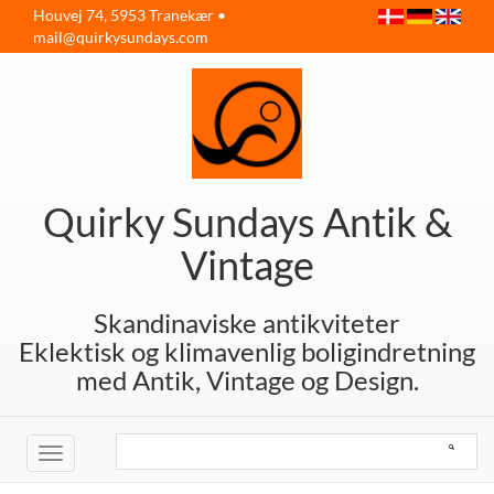
Houvej 74, 5953 Tranekær •
mail@quirkysundays.com
Quirky Sundays Antik &
Vintage
Skandinaviske antikviteter
Eklektisk og klimavenlig boligindretning
med Antik, Vintage og Design.
Toggle
navigation