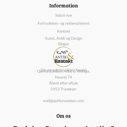
Information
Sidste nye
Fortrydelses- og reklamationret
Kontakt
Kunst, Antik og Design
Ringen
Kontakt
Din garanti for sikker handel
Quirky Sundays Antik & Vintage,
Houvej 74
Åbent efter aftale
5953 Tranekær
mail@quirkysundays.com
Om os