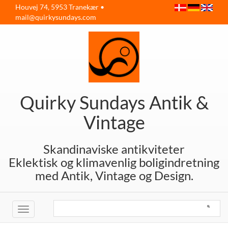
Houvej 74, 5953 Tranekær •
mail@quirkysundays.com
Quirky Sundays Antik &
Vintage
Skandinaviske antikviteter
Eklektisk og klimavenlig boligindretning
med Antik, Vintage og Design.
Toggle
navigation