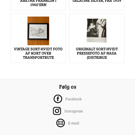
ARETHA FRANKLIN I
GELATINE SILVER, FRA 1939
1960'ERN
VINTAGE SORT-HVIDT FOTO
ORIGINALT SORT-HVIDT
AF KORT OVER
PRESSEFOTO AF NASA
TRANSPORTRUTE
(DISTRIBUE
Følg os
Facebook
Instagram
E-mail